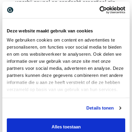
waarbij gevoel en aandacht essentieel zijn
Deze website maakt gebruik van cookies
We gebruiken cookies om content en advertenties te
Wie zoeken wij?
personaliseren, om functies voor social media te bieden
Voor deze functie zoeken wij iemand met een
en om ons websiteverkeer te analyseren. Ook delen we
duidelijke affiniteit met dieren en natuur, die
informatie over uw gebruik van onze site met onze
partners voor social media, adverteren en analyse. Deze
zelfstandig kan werken en verantwoordelijkheid
partners kunnen deze gegevens combineren met andere
durft te nemen.
informatie die u aan ze heeft verstrekt of die ze hebben
Jij:
verzameld op basis van uw gebruik van hun services.
Hebt interesse en bij voorkeur ervaring in
vee(houderij) en/of natuurbeheer
Details tonen
Werkt zelfstandig en denkt praktisch
Hebt feeling met dieren en respect voor de
Alles toestaan
natuur