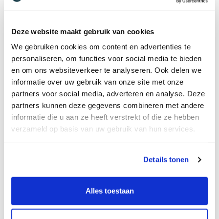
Werken volgens een vaste en duidelijke
structuur
Je werkt zelfstandig, maar bent onderdeel
Deze website maakt gebruik van cookies
van een klein en fijn team.
We gebruiken cookies om content en advertenties te
personaliseren, om functies voor social media te bieden
en om ons websiteverkeer te analyseren. Ook delen we
informatie over uw gebruik van onze site met onze
partners voor social media, adverteren en analyse. Deze
partners kunnen deze gegevens combineren met andere
informatie die u aan ze heeft verstrekt of die ze hebben
verzameld op basis van uw gebruik van hun services.
Wie zoeken wij?
Wij zoeken een medewerker met ervaring in de
Details tonen
veehouderij die zich prettig voelt bij werken met
varkens.
Alles toestaan
Ervaring in de varkenshouderij of veehouderij