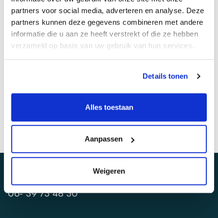
partners voor social media, adverteren en analyse. Deze
partners kunnen deze gegevens combineren met andere
informatie die u aan ze heeft verstrekt of die ze hebben
Telefoonnummer
*
verzameld op basis van uw gebruik van hun services.
Details tonen
Sollicitatie versturen
Alles toestaan
Aanpassen
Weigeren
Bel ons
06- 39 73 48 30