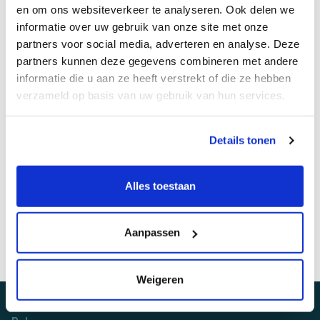
en om ons websiteverkeer te analyseren. Ook delen we
informatie over uw gebruik van onze site met onze
E-mailadres
*
partners voor social media, adverteren en analyse. Deze
partners kunnen deze gegevens combineren met andere
informatie die u aan ze heeft verstrekt of die ze hebben
verzameld op basis van uw gebruik van hun services.
Telefoonnummer
*
Details tonen
Alles toestaan
Sollicitatie versturen
Aanpassen
Weigeren