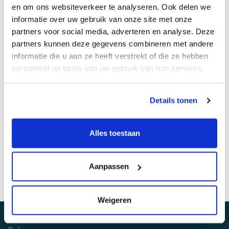
en om ons websiteverkeer te analyseren. Ook delen we
informatie over uw gebruik van onze site met onze
E-mailadres
*
partners voor social media, adverteren en analyse. Deze
partners kunnen deze gegevens combineren met andere
informatie die u aan ze heeft verstrekt of die ze hebben
verzameld op basis van uw gebruik van hun services.
Telefoonnummer
*
Details tonen
Alles toestaan
Sollicitatie versturen
Aanpassen
Weigeren